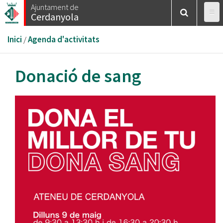
Vés
Ajuntament de
Cerdanyola
al
contingut
Esteu
Inici
/
Agenda d'activitats
aquí
Donació de sang