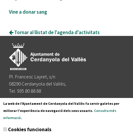
Vine a donar sang
Tornar al llistat de l'agenda d'activitats
Pl. Francesc Layret, s/n
08290 Cerdanyola del Vallès,
Tel. 935 80 88 88
Segueix-nos a:
La web de l'Ajuntament de Cerdanyola del Vallès fa servir galetes per
millorar l'experiència de navegació dels seus usuaris.
Consulta més
informació
.
Subscriu-te al nostre butlletí
Cookies funcionals