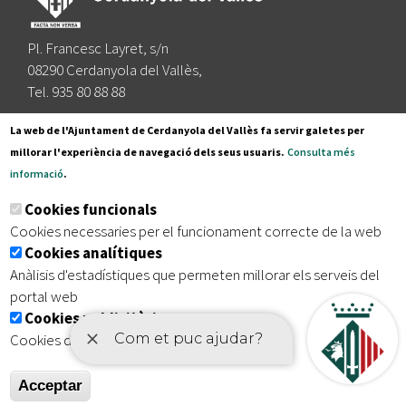
Pl. Francesc Layret, s/n
08290 Cerdanyola del Vallès,
Tel. 935 80 88 88
Segueix-nos a:
La web de l'Ajuntament de Cerdanyola del Vallès fa servir galetes per
millorar l'experiència de navegació dels seus usuaris.
Consulta més
informació
.
Subscriu-te al nostre butlletí
Cookies funcionals
Cookies necessaries per el funcionament correcte de la web
Cookies analítiques
|
|
|
Inici
Avís legal
Protecció de dades
Mapa del lloc
Anàlisis d'estadístiques que permeten millorar els serveis del
|
Accessibilitat
portal web
Cookies publicitàries
Cookies de tercers amb finalitat publicitària
Acceptar