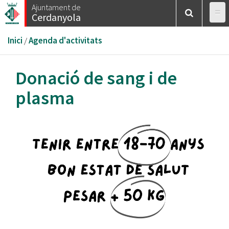
Vés
Ajuntament de
Cerdanyola
al
contingut
Esteu
Inici
/
Agenda d'activitats
aquí
Donació de sang i de
plasma