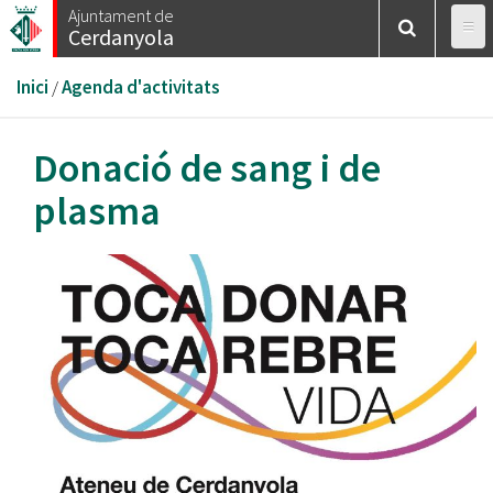
Vés
Ajuntament de
Cerdanyola
al
contingut
Esteu
Inici
/
Agenda d'activitats
aquí
Donació de sang i de
plasma