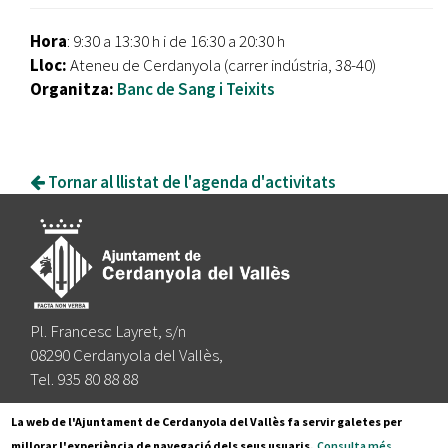
Hora
: 9:30 a 13:30 h i de 16:30 a 20:30 h
Lloc:
Ateneu de Cerdanyola (carrer indústria, 38-40)
Organitza:
Banc de Sang i Teixits
Tornar al llistat de l'agenda d'activitats
Pl. Francesc Layret, s/n
08290 Cerdanyola del Vallès,
Tel. 935 80 88 88
Segueix-nos a:
La web de l'Ajuntament de Cerdanyola del Vallès fa servir galetes per
millorar l'experiència de navegació dels seus usuaris.
Consulta més