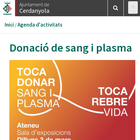
Vés
Ajuntament de
Cerdanyola
al
contingut
Esteu
Inici
/
Agenda d'activitats
aquí
Donació de sang i plasma