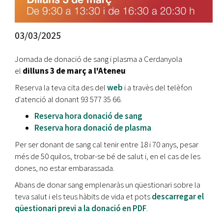
03/03/2025
Jornada de donació de sang i plasma a Cerdanyola
el
dilluns 3 de març a l'Ateneu
Reserva la teva cita des del
web
i a travès del telèfon
d'atenció al donant 93 577 35 66.
Reserva hora donació de sang
Reserva hora donació de plasma
Per ser donant de sang cal tenir entre 18 i 70 anys, pesar
més de 50 quilos, trobar-se bé de salut i, en el cas de les
dones, no estar embarassada.
Abans de donar sang emplenaràs un qüestionari sobre la
teva salut i els teus hàbits de vida et pots
descarregar el
qüestionari previ a la donació en PDF
.