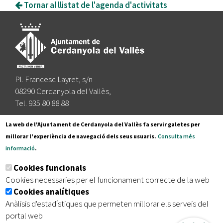
Tornar al llistat de l'agenda d'activitats
Pl. Francesc Layret, s/n
08290 Cerdanyola del Vallès,
Tel. 935 80 88 88
Segueix-nos a:
La web de l'Ajuntament de Cerdanyola del Vallès fa servir galetes per
millorar l'experiència de navegació dels seus usuaris.
Consulta més
informació
.
Subscriu-te al nostre butlletí
Cookies funcionals
Cookies necessaries per el funcionament correcte de la web
Cookies analítiques
|
|
|
Inici
Avís legal
Protecció de dades
Mapa del lloc
Anàlisis d'estadístiques que permeten millorar els serveis del
|
Accessibilitat
portal web