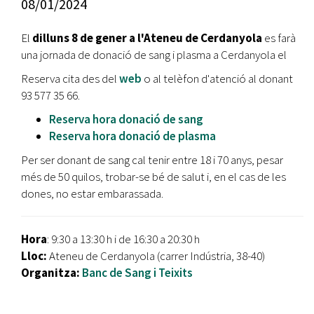
08/01/2024
El
dilluns 8 de gener a l'Ateneu de Cerdanyola
es farà
una jornada de donació de sang i plasma a Cerdanyola el
Reserva cita des del
web
o al telèfon d'atenció al donant
93 577 35 66.
Reserva hora donació de sang
Reserva hora donació de plasma
Per ser donant de sang cal tenir entre 18 i 70 anys, pesar
més de 50 quilos, trobar-se bé de salut i, en el cas de les
dones, no estar embarassada.
Hora
: 9:30 a 13:30 h i de 16:30 a 20:30 h
Lloc:
Ateneu de Cerdanyola (carrer Indústria, 38-40)
Organitza:
Banc de Sang i Teixits