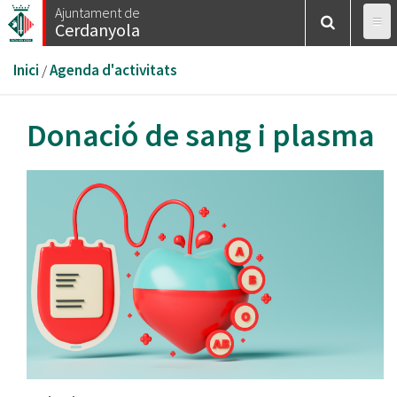
Vés
Ajuntament de
Cerdanyola
al
contingut
Esteu
Inici
/
Agenda d'activitats
aquí
Donació de sang i plasma