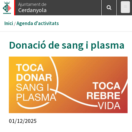
Vés
Ajuntament de
Cerdanyola
al
contingut
Esteu
Inici
/
Agenda d'activitats
aquí
Donació de sang i plasma
01/12/2025