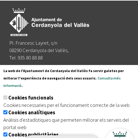
Pl. Francesc Layret, s/n
08290 Cerdanyola del Vallès,
Tel. 935 80 88 88
Segueix-nos a:
La web de l'Ajuntament de Cerdanyola del Vallès fa servir galetes per
millorar l'experiència de navegació dels seus usuaris.
Consulta més
informació
.
Subscriu-te al nostre butlletí
Cookies funcionals
Cookies necessaries per el funcionament correcte de la web
Cookies analítiques
|
|
|
Inici
Avís legal
Protecció de dades
Mapa del lloc
Anàlisis d'estadístiques que permeten millorar els serveis del
|
Accessibilitat
portal web
Cookies publicitàries