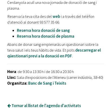
Cerdanyola acull una nova jornada de donació de sang i
plasma.
Reserva la teva cita des del
web
i a travès del telèfon
d'atenció al donant 93 577 35 66.
Reserva hora donació de sang
Reserva hora donació de plasma
Abans de donar sang emplenaràs un qüestionari sobre la
teva salut i els teus hàbits de vida. Et pots
descarregar el
qüestionari previ a la donació en PDF
.
Hora
: de 9:30 a 13:30 h i de 16:30 a 20:30 h
Lloc:
Sala d'exposicions de l'Ateneu (carrer indústria, 38-40)
Organitza:
Banc de Sang i Teixits
Tornar al llistat de l'agenda d'activitats