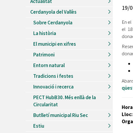
Actualitat
Recursos Humans
19/0
Cerdanyola del Vallès
Del
26/06/2026
al
30/08/2026
Patis oberts temporada d'estiu
En el
Sobre Cerdanyola
el 18
Del
13/06/2026
al
08/09/2026
La història
Piscines d'estiu a Cerdanyola
donac
El municipi en xifres
Del
01/06/2026
al
30/09/2026
Reser
Refugis climàtics a Cerdanyola
donan
Patrimoni
Del
22/05/2026
al
06/09/2026
Entorn natural
Jocs d'aigua del Parc Cordelles
Tradicions i festes
Del
01/07/2024
al
31/08/2026
Abans
Decorem! Conte 'La truita de nabius'
Innovació i recerca
qüest
PECT HubB30. Més enllà de la
Circularitat
Hora
Lloc:
Butlletí municipal Riu Sec
Orga
Estiu