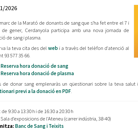
Oberta la convocatòria d'Ajuts per a l'autoocupació
1/2026
jove 2026
 marc de la Marató de donants de sang que s'ha fet entre el 7 i
Cerdanyola opta a més de 5 milions d'euros del Pla de
Barris per transformar les Fontetes, Quatre Cantons i
 de gener, Cerdanyola participa amb una nova jornada de
l'entorn de l'avinguda Catalunya
ió de sang i plasma.
va la teva cita des del
web
i a travès del telèfon d'atenció al
El FIT presenta el cartell de la seva 16a edició i dona el
t 93 577 35 66.
tret de sortida al festival
Reserva hora donació de sang
L’Ajuntament reparteix ulleres gratuïtes per veure
Reserva hora donació de plasma
l'eclipsi solar
 de donar sang emplenaràs un qüestionari sobre la teva salut i
ionari previ a la donació en PDF
.
: de 9:30 a 13:30 h i de 16:30 a 20:30 h
Sala d'exposicions de l'Ateneu (carrer indústria, 38-40)
nitza:
Banc de Sang i Teixits