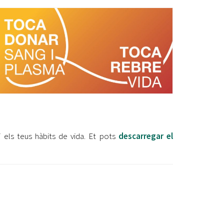
Ètica i Integritat
Entitats
Retiment de Comptes
Equipaments
Accés a Informació Pública
Mercats Municipals
Dades Obertes
Webs Municipals
Catàleg de Serveis i Tràmits
 els teus hàbits de vida. Et pots
descarregar el