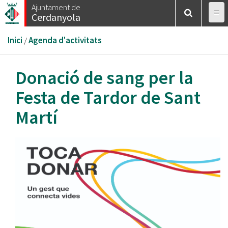
Vés
Ajuntament de
Cerdanyola
al
contingut
Esteu
Inici
/
Agenda d'activitats
aquí
Donació de sang per la
Festa de Tardor de Sant
Martí