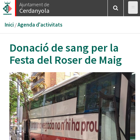
Vés
Ajuntament de
Cerdanyola
al
contingut
Esteu
Inici
/
Agenda d'activitats
aquí
Donació de sang per la
Festa del Roser de Maig