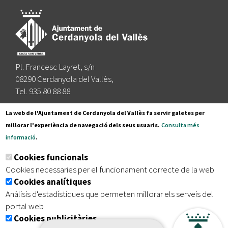
Pl. Francesc Layret, s/n
08290 Cerdanyola del Vallès,
Tel. 935 80 88 88
Segueix-nos a:
La web de l'Ajuntament de Cerdanyola del Vallès fa servir galetes per
millorar l'experiència de navegació dels seus usuaris.
Consulta més
informació
.
Subscriu-te al nostre butlletí
Cookies funcionals
Cookies necessaries per el funcionament correcte de la web
Cookies analítiques
|
|
|
Inici
Avís legal
Protecció de dades
Mapa del lloc
Anàlisis d'estadístiques que permeten millorar els serveis del
|
Accessibilitat
portal web
Cookies publicitàries