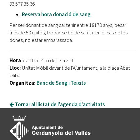
93 577 35 66.
Reserva hora donació de sang
Per ser donant de sang cal tenir entre 18 i 70 anys, pesar
més de 50 quilos, trobar-se bé de salut i, en el cas de les
dones, no estar embarassada.
Hora
: de 10 a 14 h i de 17 a 21 h
Lloc:
Unitat Mòbil davant de l'Ajuntament, a la plaça Abat
Oliba
Organitza:
Banc de Sang i Teixits
Tornar al llistat de l'agenda d'activitats