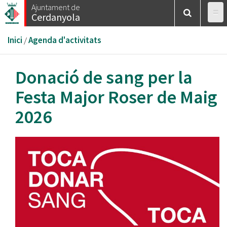
Vés
Ajuntament de
Cerdanyola
al
contingut
Esteu
Inici
/
Agenda d'activitats
aquí
Donació de sang per la
Festa Major Roser de Maig
2026