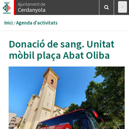
Vés
Ajuntament de
Cerdanyola
al
contingut
Esteu
Inici
/
Agenda d'activitats
aquí
Donació de sang. Unitat
mòbil plaça Abat Oliba