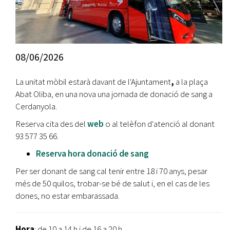
08/06/2026
La unitat mòbil estarà davant de l'Ajuntament
,
a la plaça
Abat Oliba, en una nova una jornada de donació de sang a
Cerdanyola.
Reserva cita des del
web
o al telèfon d'atenció al donant
93 577 35 66.
Reserva hora donació de sang
Per ser donant de sang cal tenir entre 18 i 70 anys, pesar
més de 50 quilos, trobar-se bé de salut i, en el cas de les
dones, no estar embarassada.
Hora
: de 10 a 14 h i de 16 a 20 h