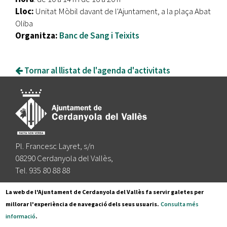
Lloc:
Unitat Mòbil davant de l'Ajuntament, a la plaça Abat
Oliba
Organitza:
Banc de Sang i Teixits
Tornar al llistat de l'agenda d'activitats
Pl. Francesc Layret, s/n
08290 Cerdanyola del Vallès,
Tel. 935 80 88 88
Segueix-nos a:
La web de l'Ajuntament de Cerdanyola del Vallès fa servir galetes per
millorar l'experiència de navegació dels seus usuaris.
Consulta més
informació
.