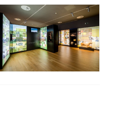
Ètica i Integritat
Entitats
Retiment de Comptes
Equipaments
Accés a Informació Pública
Mercats Municipals
Dades Obertes
Webs Municipals
Catàleg de Serveis i Tràmits