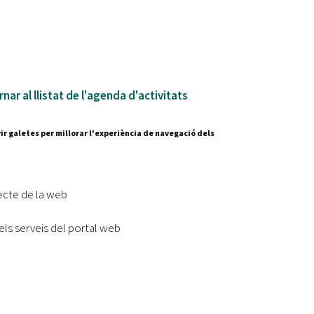
nar al llistat de l'agenda d'activitats
ir galetes per millorar l'experiència de navegació dels
Segueix-nos a:
cesc Layret, s/n
erdanyola del Vallès,
ecte de la web
 80 88 88
els serveis del portal web
Subscriu-te al nostre butll
|
l lloc
Accessibilitat