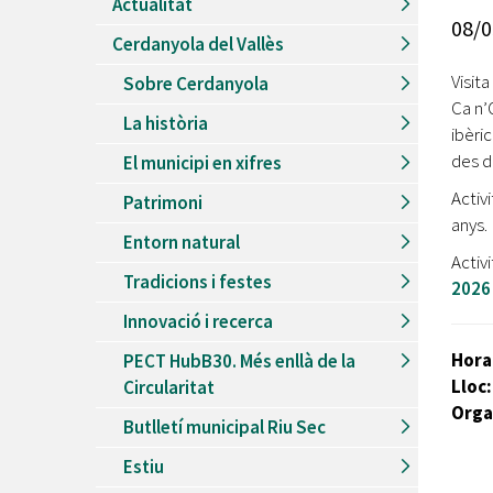
Actualitat
Recursos Humans
08/0
Cerdanyola del Vallès
Del
26/06/2026
al
30/08/2026
Patis oberts temporada d'estiu
Visit
Sobre Cerdanyola
Ca n’
Del
13/06/2026
al
08/09/2026
La història
Piscines d'estiu a Cerdanyola
ibèri
des d
El municipi en xifres
Del
01/06/2026
al
30/09/2026
Refugis climàtics a Cerdanyola
Activ
Patrimoni
anys.
Del
22/05/2026
al
06/09/2026
Entorn natural
Jocs d'aigua del Parc Cordelles
Activ
Tradicions i festes
Del
01/07/2024
al
31/08/2026
2026
Decorem! Conte 'La truita de nabius'
Innovació i recerca
Hora
PECT HubB30. Més enllà de la
Lloc:
Circularitat
Orga
Butlletí municipal Riu Sec
Estiu