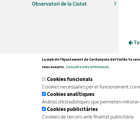
Observatori de la Ciutat
Tor
La web de l'Ajuntament de Cerdanyola del Vallès fa serv
seus usuaris.
Consulta més informació
.
Pl. Fran
Cookies funcionals
08290 C
Cookies necessaries per el funcionament corr
Tel. 935
Cookies analítiques
Anàlisis d'estadístiques que permeten millorar 
Cookies publicitàries
|
|
|
Inici
Avís legal
Protecció de dades
Mapa de
Cookies de tercers amb finalitat publicitària