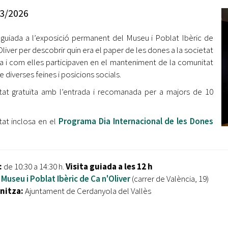
Oberta la convocatòria d'Ajuts per a l'autoocupació
3/2026
jove 2026
a guiada a l’exposició permanent del Museu i Poblat Ibèric de
Cerdanyola opta a més de 5 milions d'euros del Pla de
Barris per transformar les Fontetes, Quatre Cantons i
Oliver per descobrir quin era el paper de les dones a la societat
l'entorn de l'avinguda Catalunya
ca i com elles participaven en el manteniment de la comunitat
e diverses feines i posicions socials.
El FIT presenta el cartell de la seva 16a edició i dona el
itat gratuïta amb l’entrada i recomanada per a majors de 10
tret de sortida al festival
L’Ajuntament reparteix ulleres gratuïtes per veure
itat inclosa en el
Programa Dia Internacional de les Dones
l'eclipsi solar
:
de 10:30 a 14:30 h.
Visita guiada a les 12 h
Museu i Poblat Ibèric de Ca n'Oliver
(carrer de València, 19)
nitza:
Ajuntament de Cerdanyola del Vallès