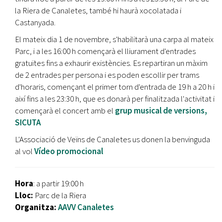
la Riera de Canaletes, també hi haurà xocolatada i
Castanyada.
El mateix dia 1 de novembre, s'habilitarà una carpa al mateix
Parc, i a les 16:00 h començarà el lliurament d'entrades
gratuïtes fins a exhaurir existències. Es repartiran un màxim
de 2 entrades per persona i es poden escollir per trams
d'horaris, començant el primer torn d'entrada de 19 h a 20 h i
així fins a les 23:30 h, que es donarà per finalitzada l'activitat i
començarà el concert amb el
grup musical de versions,
SICUTA
L'Associació de Veïns de Canaletes us donen la benvinguda
al vol
Vídeo promocional
Hora
: a partir 19:00 h
Lloc:
Parc de la Riera
Organitza:
AAVV Canaletes