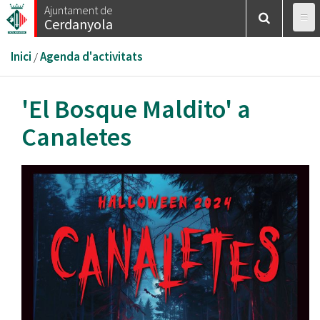
Vés
Ajuntament de
Cerdanyola
al
contingut
Esteu
Inici
/
Agenda d'activitats
aquí
'El Bosque Maldito' a
Canaletes