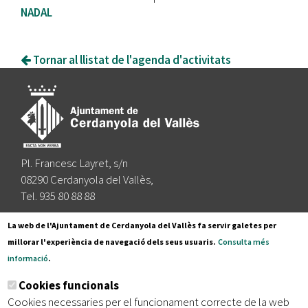
NADAL
Tornar al llistat de l'agenda d'activitats
Pl. Francesc Layret, s/n
08290 Cerdanyola del Vallès,
Tel. 935 80 88 88
Segueix-nos a:
La web de l'Ajuntament de Cerdanyola del Vallès fa servir galetes per
millorar l'experiència de navegació dels seus usuaris.
Consulta més
informació
.
Subscriu-te al nostre butlletí
Cookies funcionals
Cookies necessaries per el funcionament correcte de la web