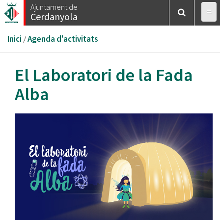
Vés
Ajuntament de
Cerdanyola
al
contingut
Esteu
Inici
/
Agenda d'activitats
aquí
El Laboratori de la Fada
Alba