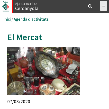
Vés
Ajuntament de
Cerdanyola
al
contingut
Esteu
Inici
/
Agenda d'activitats
aquí
El Mercat
07/03/2020