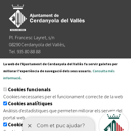
Pl. Francesc Layret, s/n
08290 Cerdanyola del Vallès,
Tel. 935 80 88 88
Segueix-nos a:
La web de l'Ajuntament de Cerdanyola del Vallès fa servir galetes per
millorar l'experiència de navegació dels seus usuaris.
Consulta més
informació
.
Subscriu-te al nostre butlletí
Cookies funcionals
Cookies necessaries per el funcionament correcte de la web
Cookies analítiques
|
|
|
Inici
Avís legal
Protecció de dades
Mapa del lloc
Anàlisis d'estadístiques que permeten millorar els serveis del
|
Accessibilitat
portal web
Cookies publicitàries