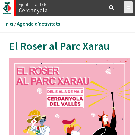
Vés
Ajuntament de
Cerdanyola
al
contingut
Esteu
Inici
/
Agenda d'activitats
aquí
El Roser al Parc Xarau