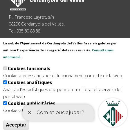
Pl. Francesc Layret, s/n
08290 Cerdanyola del Vallès,
Tel. 935 80 88 88
Segueix-nos a:
La web de l'Ajuntament de Cerdanyola del Vallès fa servir galetes per
millorar l'experiència de navegació dels seus usuaris.
Consulta més
informació
.
Subscriu-te al nostre butlletí
Cookies funcionals
Cookies necessaries per el funcionament correcte de la web
Cookies analítiques
|
|
|
Inici
Avís legal
Protecció de dades
Mapa del lloc
Anàlisis d'estadístiques que permeten millorar els serveis del
|
Accessibilitat
portal web
Cookies publicitàries
Cookies de tercers amb finalitat publicitària
Acceptar