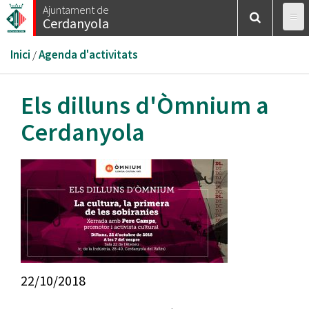
Vés
Ajuntament de
Cerdanyola
al
contingut
Esteu
Inici
/
Agenda d'activitats
aquí
Els dilluns d'Òmnium a
Cerdanyola
22/10/2018