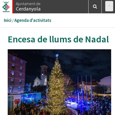
Vés
Ajuntament de
Cerdanyola
al
contingut
Esteu
Inici
/
Agenda d'activitats
aquí
Encesa de llums de Nadal