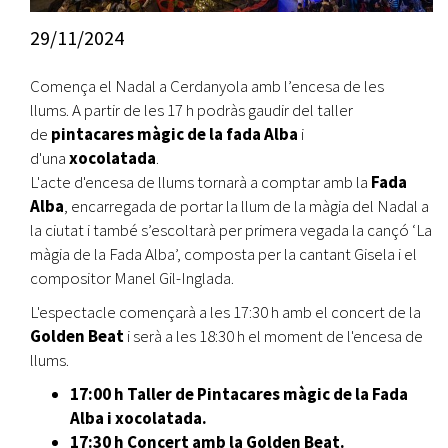
29/11/2024
Comença el Nadal a Cerdanyola amb l’encesa de les
llums. A partir de les 17 h podràs gaudir del taller
de
pintacares màgic de la fada Alba
i
d'una
xocolatada
.
L'acte d'encesa de llums tornarà a comptar amb la
Fada
Alba
, encarregada de portar la llum de la màgia del Nadal a
la ciutat i també s’escoltarà per primera vegada la cançó ‘La
màgia de la Fada Alba’, composta per la cantant Gisela i el
compositor Manel Gil-Inglada.
L'espectacle començarà a les 17:30 h amb el concert de la
Golden Beat
i serà a les 18:30 h el moment de l'encesa de
llums.
17:00 h Taller de Pintacares màgic de la Fada
Alba i xocolatada.
17:30 h Concert amb la Golden Beat.