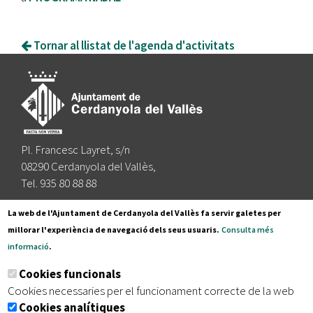
Tornar al llistat de l'agenda d'activitats
Pl. Francesc Layret, s/n
08290 Cerdanyola del Vallès,
Tel. 935 80 88 88
Segueix-nos a:
La web de l'Ajuntament de Cerdanyola del Vallès fa servir galetes per
millorar l'experiència de navegació dels seus usuaris.
Consulta més
informació
.
Subscriu-te al nostre butlletí
Cookies funcionals
Cookies necessaries per el funcionament correcte de la web
Cookies analítiques
|
|
|