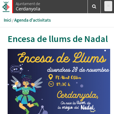
Vés
Ajuntament de
Cerdanyola
al
contingut
Esteu
Inici
/
Agenda d'activitats
aquí
Encesa de llums de Nadal