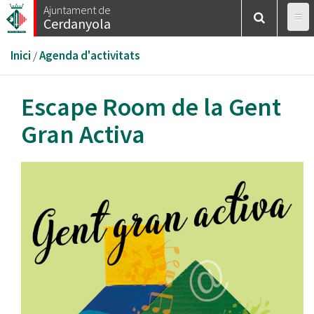
Vés
Ajuntament de
Cerdanyola
al
contingut
Esteu
Inici
/
Agenda d'activitats
aquí
Escape Room de la Gent
Gran Activa