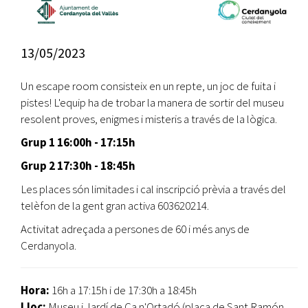
13/05/2023
Un escape room consisteix en un repte, un joc de fuita i
pistes! L'equip ha de trobar la manera de sortir del museu
resolent proves, enigmes i misteris a través de la lògica.
Grup 1 16:00h - 17:15h
Grup 2 17:30h - 18:45h
Les places són limitades i cal inscripció prèvia a través del
telèfon de la gent gran activa 603620214.
Activitat adreçada a persones de 60 i més anys de
Cerdanyola.
Hora:
16h a 17:15h i de 17:30h a 18:45h
Lloc:
Museu i Jardí de Ca n'Ortadó (plaça de Sant Ramón