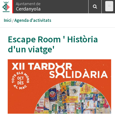
Vés
Ajuntament de
Cerdanyola
al
contingut
Esteu
Inici
/
Agenda d'activitats
aquí
Escape Room ' Història
d'un viatge'