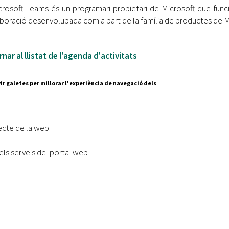
crosoft Teams és un programari propietari de Microsoft que fun
aboració desenvolupada com a part de la família de productes de Mi
nar al llistat de l'agenda d'activitats
ir galetes per millorar l'experiència de navegació dels
Segueix-nos a:
cesc Layret, s/n
erdanyola del Vallès,
ecte de la web
 80 88 88
els serveis del portal web
Subscriu-te al nostre butll
|
l lloc
Accessibilitat