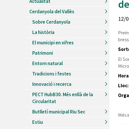
d
Actualitat
Recursos Humans
Cerdanyola del Vallès
Del
26/06/2026
al
30/08/2026
12/0
Patis oberts temporada d'estiu
Sobre Cerdanyola
Del
13/06/2026
al
08/09/2026
La història
Prein
Piscines d'estiu a Cerdanyola
bress
El municipi en xifres
Del
01/06/2026
al
30/09/2026
Sort
Refugis climàtics a Cerdanyola
Patrimoni
El Sor
Del
22/05/2026
al
06/09/2026
Entorn natural
Jocs d'aigua del Parc Cordelles
Micro
Tradicions i festes
Del
01/07/2024
al
31/08/2026
Hora
Decorem! Conte 'La truita de nabius'
Innovació i recerca
Lloc
PECT HubB30. Més enllà de la
Orga
Circularitat
Butlletí municipal Riu Sec
Més i
Estiu