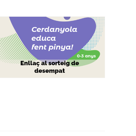
Ètica i Integritat
Entitats
Retiment de Comptes
Equipaments
Accés a Informació Pública
Mercats Municipals
Dades Obertes
Webs Municipals
Catàleg de Serveis i Tràmits