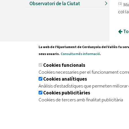
Observatori de la Ciutat
(1)
Mi
col·l
Tor
La web de l'Ajuntament de Cerdanyola del Vallès fa serv
seus usuaris.
Consulta més informació
.
Pl. Fran
Cookies funcionals
08290 C
Cookies necessaries per el funcionament corr
Tel. 935
Cookies analítiques
Anàlisis d'estadístiques que permeten millorar 
Cookies publicitàries
|
|
|
Inici
Avís legal
Protecció de dades
Mapa de
Cookies de tercers amb finalitat publicitària