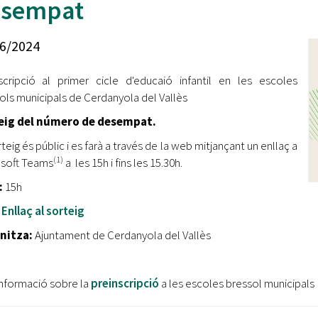
esempat
Oberta la convocatòria d'Ajuts per a l'autoocupació
jove 2026
6/2024
Cerdanyola opta a més de 5 milions d'euros del Pla de
Barris per transformar les Fontetes, Quatre Cantons i
scripció al primer cicle d'educaió infantil en les escoles
l'entorn de l'avinguda Catalunya
ols municipals de Cerdanyola del Vallès
El FIT presenta el cartell de la seva 16a edició i dona el
eig del número de desempat.
tret de sortida al festival
teig és públic i es farà a través de la web mitjançant un enllaç a
L’Ajuntament reparteix ulleres gratuïtes per veure
(1)
soft Teams
a les 15h i fins les 15.30h.
l'eclipsi solar
:
15h
:
Enllaç al sorteig
nitza:
Ajuntament de Cerdanyola del Vallès
nformació sobre la
preinscripció
a les escoles bressol municipals