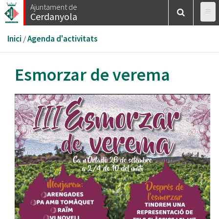
Vés
Ajuntament de
Cerdanyola
al
contingut
Esteu
Inici
/
Agenda d'activitats
aquí
Esmorzar de verema