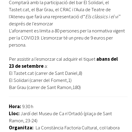
Comptarà amb la participació del bar El Solidari, el
Tastet.cat, el Bar Grau, el CRAC i l'Aula de Teatre de
l'Ateneu que farà una representació d'"
Els clàssics i el vi"
després de l'esmorzar
L'aforament es limita a 80 persones per la normativa vigent
per la COVID19. L'esmorzar té un preu de 9 euros per
persona.
Per assistir a l'esmorzar cal adquirir el tiquet
abans del
23 de setembre
a:
El Tastet.cat (carrer de Sant Daniel,8)
El Solidari (carrer del Foment,1)
Bar Grau (carrer de Sant Ramon,180)
Hora:
9.30 h
Lloc:
Jardí del Museu de Ca n'Ortadó (plaça de Sant
Ramon, 23-24)
Organitza:
La Constància Factoria Cultural, col·labora