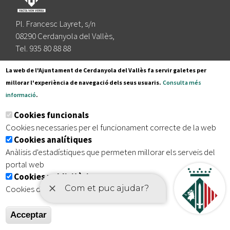
Pl. Francesc Layret, s/n
08290 Cerdanyola del Vallès,
Tel. 935 80 88 88
Segueix-nos a:
La web de l'Ajuntament de Cerdanyola del Vallès fa servir galetes per
millorar l'experiència de navegació dels seus usuaris.
Consulta més
informació
.
Subscriu-te al nostre butlletí
Cookies funcionals
Cookies necessaries per el funcionament correcte de la web
Cookies analítiques
|
|
|
Inici
Avís legal
Protecció de dades
Mapa del lloc
Anàlisis d'estadístiques que permeten millorar els serveis del
|
Accessibilitat
portal web
Cookies publicitàries
Cookies de tercers amb finalitat publicitària
Acceptar