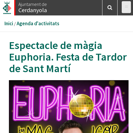
Vés
Ajuntament de
Cerdanyola
al
contingut
Esteu
Inici
/
Agenda d'activitats
aquí
Espectacle de màgia
Euphoria. Festa de Tardor
de Sant Martí