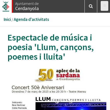
Vés
Ajuntament de
Cerdanyola
al
contingut
Esteu
Inici
/
Agenda d'activitats
aquí
Espectacle de música i
poesia 'Llum, cançons,
poemes i lluita'