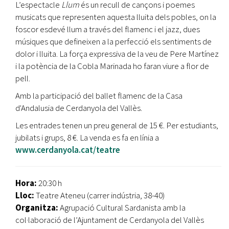
L’espectacle
Llum
és un recull de cançons i poemes
musicats que representen aquesta lluita dels pobles, on la
foscor esdevé llum a través del flamenc i el jazz, dues
músiques que defineixen a la perfecció els sentiments de
dolor i lluita. La força expressiva de la veu de Pere Martínez
i la potència de la Cobla Marinada ho faran viure a flor de
pell.
Amb la participació del ballet flamenc de la Casa
d'Andalusia de Cerdanyola del Vallès.
Les entrades tenen un preu general de 15 €. Per estudiants,
jubilats i grups, 8 €. La venda es fa en línia a
www.cerdanyola.cat/teatre
Hora:
20:30 h
Lloc:
Teatre Ateneu (carrer indústria, 38-40)
Organitza:
Agrupació Cultural Sardanista amb
la
col·laboració de l’Ajuntament de Cerdanyola del Vallès