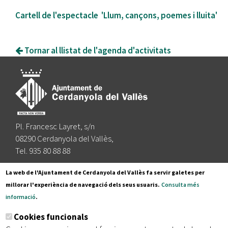
Cartell de l'espectacle 'Llum, cançons, poemes i lluita'
Tornar al llistat de l'agenda d'activitats
Pl. Francesc Layret, s/n
08290 Cerdanyola del Vallès,
Tel. 935 80 88 88
Segueix-nos a:
La web de l'Ajuntament de Cerdanyola del Vallès fa servir galetes per
millorar l'experiència de navegació dels seus usuaris.
Consulta més
informació
.
Subscriu-te al nostre butlletí
Cookies funcionals