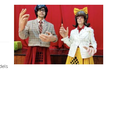
Ètica i Integritat
Entitats
Retiment de Comptes
Equipaments
Accés a Informació Pública
Mercats Municipals
Dades Obertes
dels
Webs Municipals
Catàleg de Serveis i Tràmits