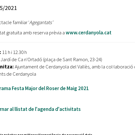
Oberta la convocatòria d'Ajuts per a l'autoocupació
5/2021
jove 2026
tacle familiar '
Agegantats'
Cerdanyola opta a més de 5 milions d'euros del Pla de
Barris per transformar les Fontetes, Quatre Cantons i
itat gratuïta amb reserva prèvia a
www.cerdanyola.cat
l'entorn de l'avinguda Catalunya
El FIT presenta el cartell de la seva 16a edició i dona el
:
11 h i 12.30 h
tret de sortida al festival
Jardí de Ca n'Ortadó (plaça de Sant Ramon, 23-24)
nitza:
Ajuntament de Cerdanyola del Vallès, amb la col·laboració 
L’Ajuntament reparteix ulleres gratuïtes per veure
ts de Cerdanyola
l'eclipsi solar
rama Festa Major del Roser de Maig 2021
nar al llistat de l'agenda d'activitats
ir galetes per millorar l'experiència de navegació dels