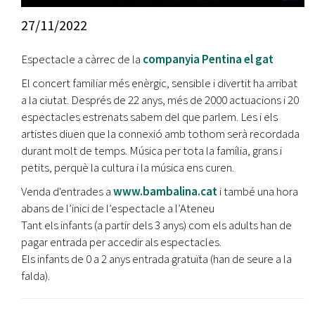
27/11/2022
Espectacle a càrrec de la
companyia Pentina el gat
El concert familiar més enèrgic, sensible i divertit ha arribat
a la ciutat. Després de 22 anys, més de 2000 actuacions i 20
espectacles estrenats sabem del que parlem. Les i els
artistes diuen que la connexió amb tothom serà recordada
durant molt de temps. Música per tota la família, grans i
petits, perquè la cultura i la música ens curen.
Venda d'entrades a
www.bambalina.cat
i també una hora
abans de l’inici de l’espectacle a l’Ateneu
Tant els infants (a partir dels 3 anys) com els adults han de
pagar entrada per accedir als espectacles.
Els infants de 0 a 2 anys entrada gratuïta (han de seure a la
falda).