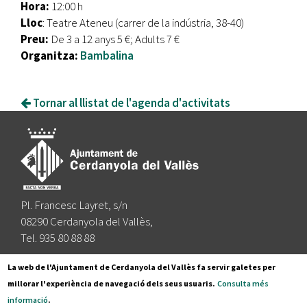
Hora:
12:00 h
Lloc
: Teatre Ateneu (carrer de la indústria, 38-40)
Preu:
De 3 a 12 anys 5 €; Adults 7 €
Organitza:
Bambalina
Tornar al llistat de l'agenda d'activitats
Pl. Francesc Layret, s/n
08290 Cerdanyola del Vallès,
Tel. 935 80 88 88
Segueix-nos a:
La web de l'Ajuntament de Cerdanyola del Vallès fa servir galetes per
millorar l'experiència de navegació dels seus usuaris.
Consulta més
informació
.