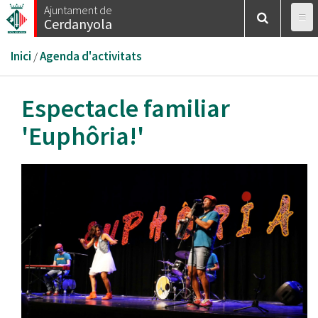
Vés
Ajuntament de
Cerdanyola
al
contingut
Esteu
Inici
/
Agenda d'activitats
aquí
Espectacle familiar
'Euphôria!'