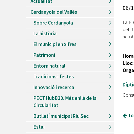
Actualitat
Recursos Humans
06/1
Cerdanyola del Vallès
Del
26/06/2026
al
30/08/2026
Patis oberts temporada d'estiu
La Fi
Sobre Cerdanyola
del C
Del
13/06/2026
al
08/09/2026
La història
Piscines d'estiu a Cerdanyola
acrob
El municipi en xifres
Del
01/06/2026
al
30/09/2026
Refugis climàtics a Cerdanyola
Patrimoni
Hora
Del
22/05/2026
al
06/09/2026
Lloc
Entorn natural
Jocs d'aigua del Parc Cordelles
Orga
Tradicions i festes
Del
01/07/2024
al
31/08/2026
Decorem! Conte 'La truita de nabius'
Dípti
Innovació i recerca
Consu
PECT HubB30. Més enllà de la
Circularitat
Tor
Butlletí municipal Riu Sec
Estiu