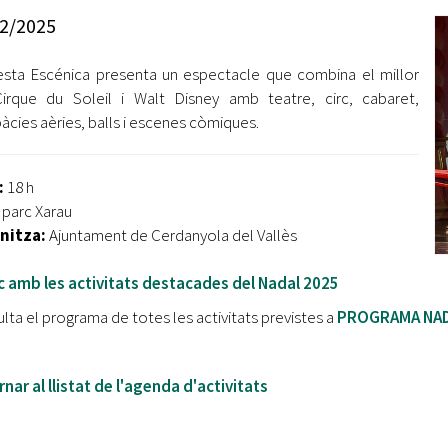
Oberta la convocatòria d'Ajuts per a l'autoocupació
2/2025
jove 2026
esta Escénica presenta un espectacle que combina el millor
Cerdanyola opta a més de 5 milions d'euros del Pla de
Barris per transformar les Fontetes, Quatre Cantons i
irque du Soleil i Walt Disney amb teatre, circ, cabaret,
l'entorn de l'avinguda Catalunya
àcies aèries, balls i escenes còmiques.
El FIT presenta el cartell de la seva 16a edició i dona el
tret de sortida al festival
:
18 h
:
parc Xarau
L’Ajuntament reparteix ulleres gratuïtes per veure
nitza:
Ajuntament de Cerdanyola del Vallès
l'eclipsi solar
c amb les activitats destacades del Nadal 2025
lta el programa de totes les activitats previstes a
PROGRAMA NA
nar al llistat de l'agenda d'activitats