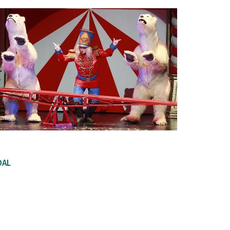
Ètica i Integritat
Entitats
Retiment de Comptes
Equipaments
Accés a Informació Pública
Mercats Municipals
Dades Obertes
Webs Municipals
Catàleg de Serveis i Tràmits
DAL