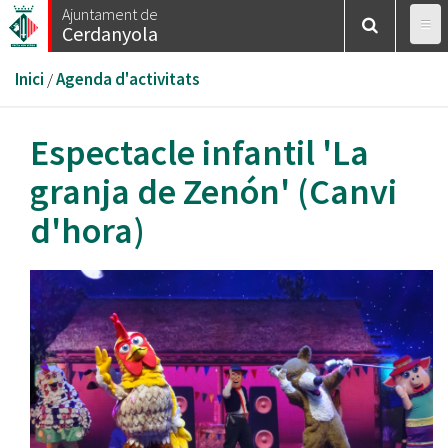
Vés
Ajuntament de
Cerdanyola
al
contingut
Esteu
Inici
/
Agenda d'activitats
aquí
Espectacle infantil 'La
granja de Zenón' (Canvi
d'hora)