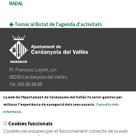
NADAL
Tornar al llistat de l'agenda d'activitats
Pl. Francesc Layret, s/n
08290 Cerdanyola del Vallès,
Tel. 935 80 88 88
Segueix-nos a:
La web de l'Ajuntament de Cerdanyola del Vallès fa servir galetes per
millorar l'experiència de navegació dels seus usuaris.
Consulta més
informació
.
Subscriu-te al nostre butlletí
Cookies funcionals
Cookies necessaries per el funcionament correcte de la web