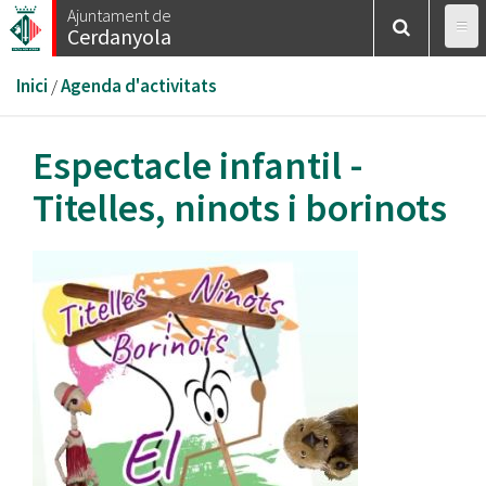
Vés
Ajuntament de
Cerdanyola
al
contingut
Esteu
Inici
/
Agenda d'activitats
aquí
Espectacle infantil -
Titelles, ninots i borinots