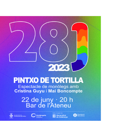
Ètica i Integritat
Entitats
Retiment de Comptes
Equipaments
Accés a Informació Pública
Mercats Municipals
Dades Obertes
Webs Municipals
Catàleg de Serveis i Tràmits