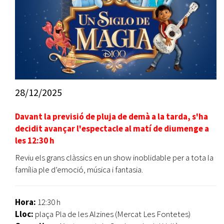
28/12/2025
Davant la previsió de pluja de demà a la tarda, s'ha
decidit avançar l'espectacle al matí de diumenge a
les 12:30 h
Reviu els grans clàssics en un show inoblidable per a tota la
família ple d’emoció, música i fantasia.
Hora:
12:30 h
Lloc:
plaça Pla de les Alzines (Mercat Les Fontetes)