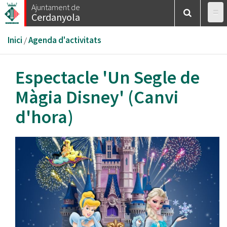
Vés
Ajuntament de
Cerdanyola
al
contingut
Esteu
Inici
/
Agenda d'activitats
aquí
Espectacle 'Un Segle de
Màgia Disney' (Canvi
d'hora)