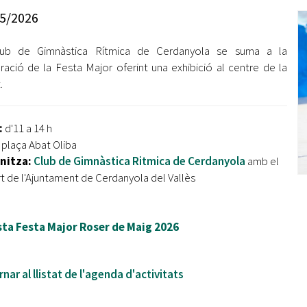
Oberta la convocatòria d'Ajuts per a l'autoocupació
5/2026
jove 2026
lub de Gimnàstica Rítmica de Cerdanyola se suma a la
Cerdanyola opta a més de 5 milions d'euros del Pla de
Barris per transformar les Fontetes, Quatre Cantons i
ració de la Festa Major oferint una exhibició al centre de la
l'entorn de l'avinguda Catalunya
.
El FIT presenta el cartell de la seva 16a edició i dona el
tret de sortida al festival
:
d'11 a 14 h
:
plaça Abat Oliba
L’Ajuntament reparteix ulleres gratuïtes per veure
nitza:
Cl
ub de Gimnàstica Ritmica de Cerdanyola
amb el
l'eclipsi solar
t de l'Ajuntament de Cerdanyola del Vallès
sta Festa Major Roser de Maig 2026
nar al llistat de l'agenda d'activitats