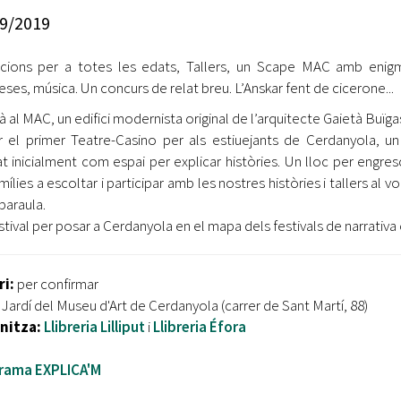
Oberta la convocatòria d'Ajuts per a l'autoocupació
9/2019
jove 2026
cions per a totes les edats, Tallers, un Scape MAC amb enig
Cerdanyola opta a més de 5 milions d'euros del Pla de
Barris per transformar les Fontetes, Quatre Cantons i
eses, música. Un concurs de relat breu. L’Anskar fent de cicerone...
l'entorn de l'avinguda Catalunya
rà al MAC, un edifici modernista original de l’arquitecte Gaietà Buïga
r el primer Teatre-Casino per als estiuejants de Cerdanyola, un
El FIT presenta el cartell de la seva 16a edició i dona el
t inicialment com espai per explicar històries. Un lloc per engres
tret de sortida al festival
mílies a escoltar i participar amb les nostres històries i tallers al vo
L’Ajuntament reparteix ulleres gratuïtes per veure
 paraula.
l'eclipsi solar
stival per posar a Cerdanyola en el mapa dels festivals de narrativa 
ri:
per confirmar
:
Jardí del Museu d'Art de Cerdanyola (carrer de Sant Martí, 88)
nitza:
Llibreria Lilliput
i
Llibreria Éfora
rama EXPLICA'M