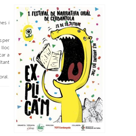
Ètica i Integritat
Entitats
mes i
Retiment de Comptes
Equipaments
s per
Accés a Informació Pública
 lloc
Mercats Municipals
car a
Dades Obertes
ltant
Webs Municipals
Catàleg de Serveis i Tràmits
oral.