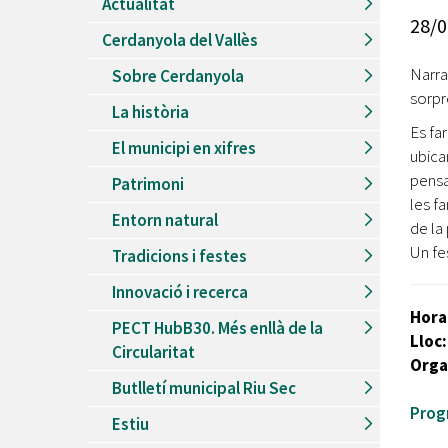
Actualitat
Recursos Humans
28/0
Cerdanyola del Vallès
Del
26/06/2026
al
30/08/2026
Patis oberts temporada d'estiu
Narra
Sobre Cerdanyola
sorpr
Del
13/06/2026
al
08/09/2026
La història
Piscines d'estiu a Cerdanyola
Es fa
El municipi en xifres
Del
01/06/2026
al
30/09/2026
ubica
Refugis climàtics a Cerdanyola
pensa
Patrimoni
les fa
Del
22/05/2026
al
06/09/2026
Entorn natural
Jocs d'aigua del Parc Cordelles
de la
Un fe
Tradicions i festes
Del
01/07/2024
al
31/08/2026
Decorem! Conte 'La truita de nabius'
Innovació i recerca
Hora
PECT HubB30. Més enllà de la
Lloc
Circularitat
Orga
Butlletí municipal Riu Sec
Prog
Estiu