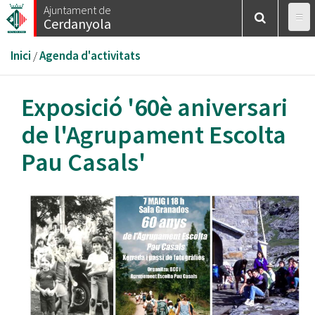
Vés
Ajuntament de
Cerdanyola
al
contingut
Esteu
Inici
/
Agenda d'activitats
aquí
Exposició '60è aniversari
de l'Agrupament Escolta
Pau Casals'