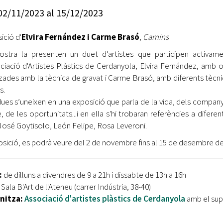
Oberta la convocatòria d'Ajuts per a l'autoocupació
02/11/2023
al
15/12/2023
jove 2026
ició d'
Elvira Fernández i Carme Brasó
,
Camins
Cerdanyola opta a més de 5 milions d'euros del Pla de
Barris per transformar les Fontetes, Quatre Cantons i
stra la presenten un duet d’artistes que participen activam
l'entorn de l'avinguda Catalunya
ociació d'Artistes Plàstics de Cerdanyola, Elvira Fernández, amb 
tzades amb la tècnica de gravat i Carme Brasó, amb diferents tècn
El FIT presenta el cartell de la seva 16a edició i dona el
s.
tret de sortida al festival
es s’uneixen en una exposició que parla de la vida, dels compan
L’Ajuntament reparteix ulleres gratuïtes per veure
e, de les oportunitats...i en ella s'hi trobaran referències a difer
l'eclipsi solar
osé Goytisolo, León Felipe, Rosa Leveroni.
osició, es podrà veure del 2 de novembre fins al 15 de desembre de
:
de dilluns a divendres de 9 a 21h i dissabte de 13h a 16h
:
Sala B'Art de l'Ateneu (carrer Indústria, 38-40)
nitza:
Associació d'artistes plàstics de Cerdanyola
amb el sup