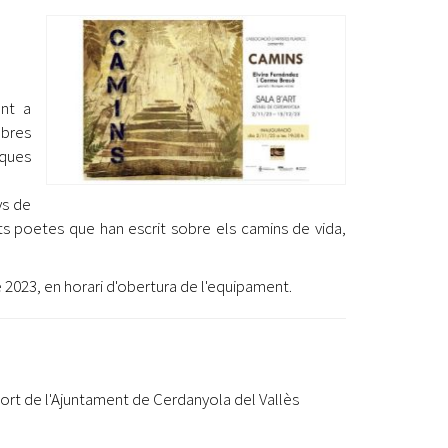
Ètica i Integritat
Entitats
Retiment de Comptes
ent a
Equipaments
obres
Accés a Informació Pública
iques
Mercats Municipals
Dades Obertes
ys de
ents poetes que han escrit sobre els camins de vida,
Webs Municipals
Catàleg de Serveis i Tràmits
 2023, en horari d'obertura de l'equipament.
ort de l'Ajuntament de Cerdanyola del Vallès