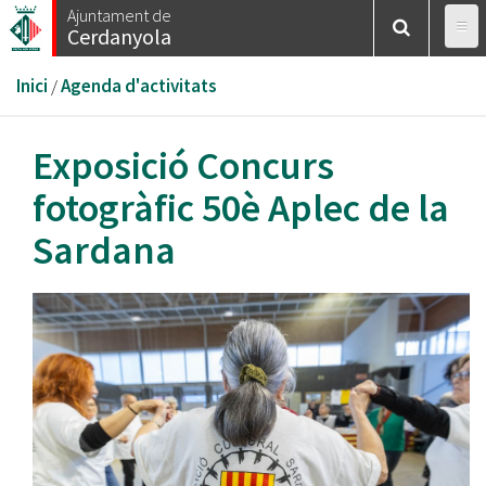
Vés
Ajuntament de
Cerdanyola
al
contingut
Esteu
Inici
/
Agenda d'activitats
aquí
Exposició Concurs
fotogràfic 50è Aplec de la
Sardana