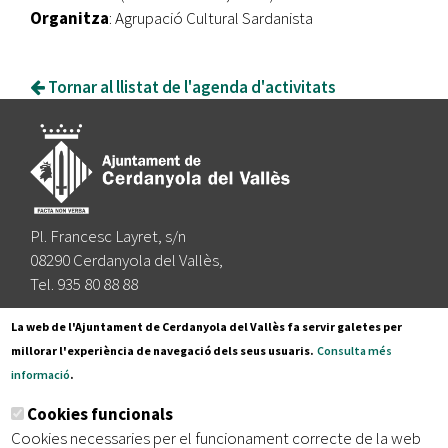
Organitza
: Agrupació Cultural Sardanista
Tornar al llistat de l'agenda d'activitats
Pl. Francesc Layret, s/n
08290 Cerdanyola del Vallès,
Tel. 935 80 88 88
Segueix-nos a:
La web de l'Ajuntament de Cerdanyola del Vallès fa servir galetes per
millorar l'experiència de navegació dels seus usuaris.
Consulta més
informació
.
Subscriu-te al nostre butlletí
Cookies funcionals
Cookies necessaries per el funcionament correcte de la web