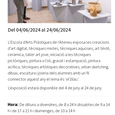
Del
04/06/2024
al
24/06/2024
L'Escola d'Arts Plàstiques de l'Ateneu exposa les creacions
d'art digital, tècniques mixtes, tècniques aquoses, art tèxtil,
ceràmica, taller art jove, iniciació a les tècniques
pictòriques, pintura a l'oli, gravat i estampació, pintura
acrílica, tècniques artístiques decoratives, urban sketching,
dibuix, escultura i joieria dels alumnes amb un fil
connector aquest any el lema és '
el blau'.
L'exposició estarà disponible del 4 de juny al 24 de juny.
Hora:
De dilluns a divendres, de 8 a 24 h dissabtes de 9 a 14
h i de 17 a 21 h i diumenges, de 10 a 14 h