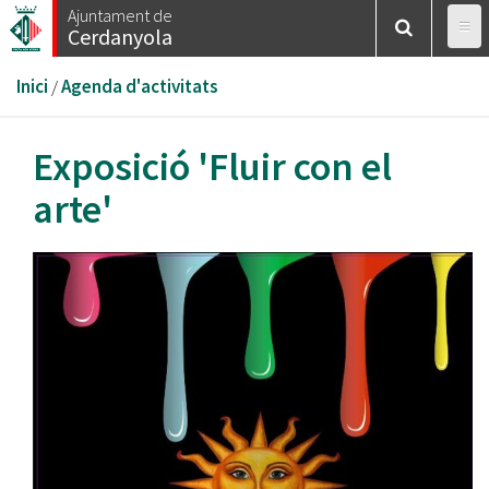
Vés
Ajuntament de
Cerdanyola
al
contingut
Esteu
Inici
/
Agenda d'activitats
aquí
Exposició 'Fluir con el
arte'