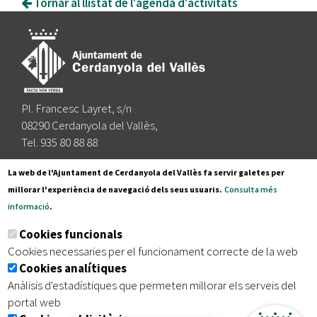
Tornar al llistat de l'agenda d'activitats
Pl. Francesc Layret, s/n
08290 Cerdanyola del Vallès,
Tel. 935 80 88 88
Segueix-nos a:
La web de l'Ajuntament de Cerdanyola del Vallès fa servir galetes per
millorar l'experiència de navegació dels seus usuaris.
Consulta més
informació
.
Subscriu-te al nostre butlletí
Cookies funcionals
Cookies necessaries per el funcionament correcte de la web
Cookies analítiques
|
|
|
Inici
Avís legal
Protecció de dades
Mapa del lloc
Anàlisis d'estadístiques que permeten millorar els serveis del
|
Accessibilitat
portal web