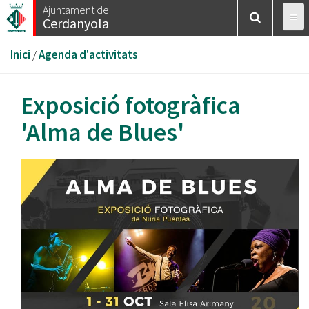
Vés
Ajuntament de
Cerdanyola
al
contingut
Esteu
Inici
/
Agenda d'activitats
aquí
Exposició fotogràfica
'Alma de Blues'