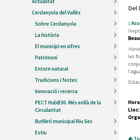
Actualitat
Recursos Humans
Del
Cerdanyola del Vallès
Del
26/06/2026
al
30/08/2026
Patis oberts temporada d'estiu
L'
Ass
Sobre Cerdanyola
l'exp
Del
13/06/2026
al
08/09/2026
La història
Piscines d'estiu a Cerdanyola
Bea
El municipi en xifres
Del
01/06/2026
al
30/09/2026
Hana
Refugis climàtics a Cerdanyola
les f
Patrimoni
conju
Del
22/05/2026
al
06/09/2026
Entorn natural
Jocs d'aigua del Parc Cordelles
l'aigu
Tradicions i festes
Del
01/07/2024
al
31/08/2026
Estarà
Decorem! Conte 'La truita de nabius'
Innovació i recerca
Hora
PECT HubB30. Més enllà de la
Lloc
Circularitat
Orga
Butlletí municipal Riu Sec
Estiu
Tor