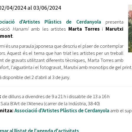
Oberta la convocatòria d'Ajuts per a l'autoocupació
02/04/2024
al
03/06/2024
jove 2026
ociació d'Artistes Plàstics de Cerdanyola
presenta
Cerdanyola opta a més de 5 milions d'euros del Pla de
Barris per transformar les Fontetes, Quatre Cantons i
osició
Hanami
amb les artistes
Marta Torres
i
Marutxi
l'entorn de l'avinguda Catalunya
umont
.
mi
és una paraula japonesa que descriu el plaer de contemplar
El FIT presenta el cartell de la seva 16a edició i dona el
lors. Aquest és el tema que han triat les artistes per un treball
tret de sortida al festival
nt de gravats utilitzant diferents tècniques, Marta Torres amb
L’Ajuntament reparteix ulleres gratuïtes per veure
afort, l'aiguatinta i el fotogravat, Marutxi amb monotips de gel print
l'eclipsi solar
 disponible del 2 d'abril al 3 de juny.
:
de dilluns a divendres de 9 a 21 h i dissabte de 13 a 16 h
:
Sala B'Art de l'Ateneu (carrer de la Indústria, 38-40)
nitza:
Associació d'Artistes Plàstics de Cerdanyola
amb el supo
nar al llistat de l'agenda d'activitats