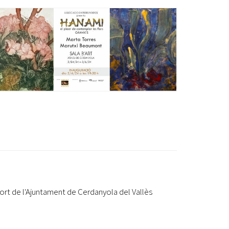
Ètica i Integritat
Entitats
Retiment de Comptes
Equipaments
Accés a Informació Pública
Mercats Municipals
Dades Obertes
.
Webs Municipals
Catàleg de Serveis i Tràmits
rt de l'Ajuntament de Cerdanyola del Vallès