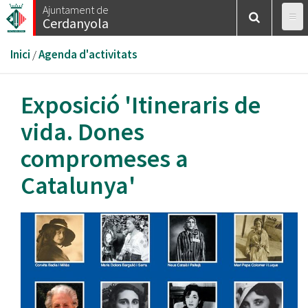
Vés
Ajuntament de
Cerdanyola
al
contingut
Esteu
Inici
/
Agenda d'activitats
aquí
Exposició 'Itineraris de
vida. Dones
compromeses a
Catalunya'