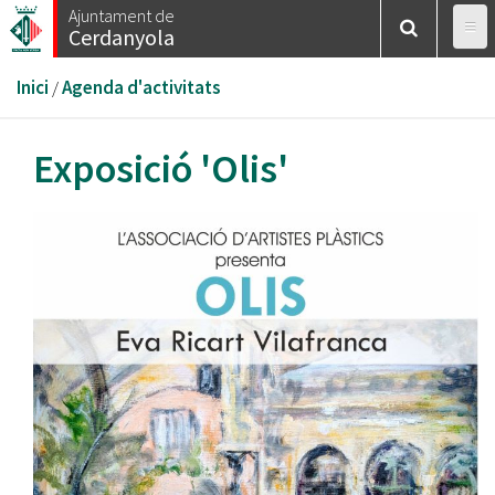
Vés
Ajuntament de
Cerdanyola
al
contingut
Esteu
Inici
/
Agenda d'activitats
aquí
Exposició 'Olis'