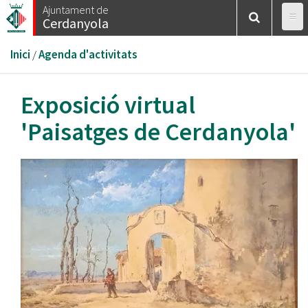
Vés
Ajuntament de
Cerdanyola
al
contingut
Esteu
Inici
/
Agenda d'activitats
aquí
Exposició virtual
'Paisatges de Cerdanyola'