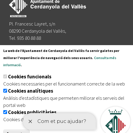
Pl. Francesc Layret, s/n
08290 Cerdanyola del Vallès,
Tel. 935 80 88 88
Segueix-nos a:
La web de l'Ajuntament de Cerdanyola del Vallès fa servir galetes per
millorar l'experiència de navegació dels seus usuaris.
Consulta més
informació
.
Subscriu-te al nostre butlletí
Cookies funcionals
Cookies necessaries per el funcionament correcte de la web
Cookies analítiques
|
|
|
Inici
Avís legal
Protecció de dades
Mapa del lloc
Anàlisis d'estadístiques que permeten millorar els serveis del
|
Accessibilitat
portal web
Cookies publicitàries
Cookies de tercers amb finalitat publicitària