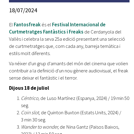
18/07/2024
El
Fantosfreak
és el
Festival Internacional de
Curtmetratges Fantàstics i Freaks
de Cerdanyola del
Vallès i celebra la seva 25a edició presentant una selecció
de curtmetratges que, com cada any, barreja temàtica i
estils molt diferents.
Va néixer d'un grup d'amants del món del cinema que volien
contribuir a la definició d'un nou gènere audiovisual, el freak
sense deixar el fantàstic i el terror.
Dijous 18 de juliol
Céntrico,
de Luso Martínez (Espanya, 2024)
/ 19 min 50
seg.
Coin slot
,
de Quinton Buxton (Estats Units, 2024) /
3 min 30 seg.
Wander to wonder,
de Nina Gantz (Països Baixos,