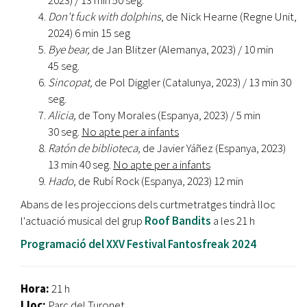
2023) / 13 min 50 seg.
Don't fuck with dolphins
, de Nick Hearne (Regne Unit,
2024) 6 min 15 seg
Bye bear,
de Jan Blitzer (Alemanya, 2023) / 10 min
45 seg.
Sincopat,
de Pol Diggler (Catalunya, 2023) / 13 min 30
seg.
Alicia,
de Tony Morales (Espanya, 2023) / 5 min
30 seg.
No apte per a infants
Ratón de biblioteca,
de Javier Yáñez (Espanya, 2023)
13 min 40 seg.
No apte per a infants
Hado
, de Rubí Rock (Espanya, 2023) 12 min
Abans de les projeccions dels curtmetratges tindrà lloc
l'actuació musical del grup
Roof Bandits
a les 21 h
Programació del XXV Festival Fantosfreak 2024
Hora:
21 h
Lloc:
Parc del Turonet