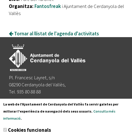
Organitza:
Fantosfreak
i Ajuntament de Cerdanyola del
Vallès
Tornar al llistat de l'agenda d'activitats
Pl. Francesc Layret, s/n
08290 Cerdanyola del Vallès,
Tel. 935 80 88 88
Segueix-nos a:
La web de l'Ajuntament de Cerdanyola del Vallès fa servir galetes per
millorar l'experiència de navegació dels seus usuaris.
Consulta més
informació
.
Subscriu-te al nostre butlletí
Cookies funcionals