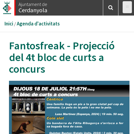
Vés
Ajuntament de
Cerdanyola
al
contingut
Esteu
Inici
/
Agenda d'activitats
aquí
Fantosfreak - Projecció
del 4t bloc de curts a
concurs