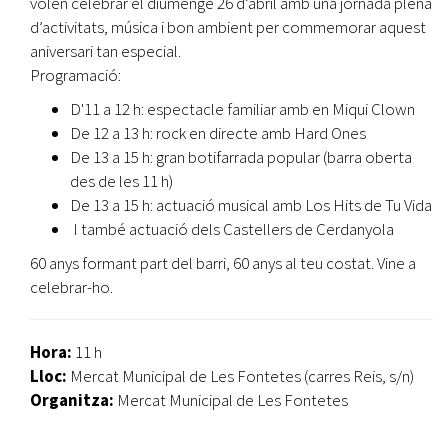
volen celebrar el diumenge 26 d’abril amb una jornada plena
d’activitats, música i bon ambient per commemorar aquest
aniversari tan especial.
Programació:
D'11 a 12 h: espectacle familiar amb en Miqui Clown
De 12 a 13 h: rock en directe amb Hard Ones
De 13 a 15 h: gran botifarrada popular (barra oberta
des de les 11 h)
De 13 a 15 h: actuació musical amb Los Hits de Tu Vida
I també actuació dels Castellers de Cerdanyola
60 anys formant part del barri, 60 anys al teu costat. Vine a
celebrar-ho.
Hora:
11 h
Lloc:
Mercat Municipal de Les Fontetes (carres Reis, s/n)
Organitza:
Mercat Municipal de Les Fontetes