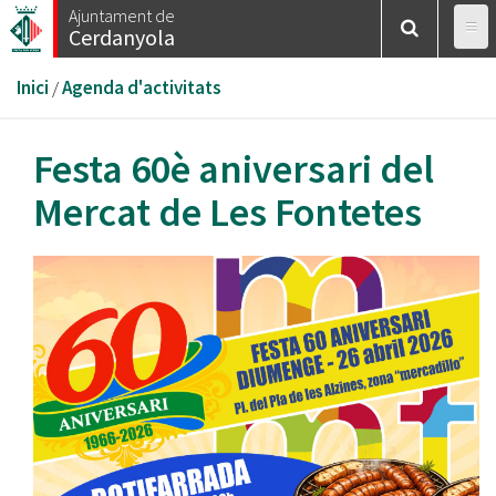
Vés
Ajuntament de
Cerdanyola
al
contingut
Esteu
Inici
/
Agenda d'activitats
aquí
Festa 60è aniversari del
Mercat de Les Fontetes