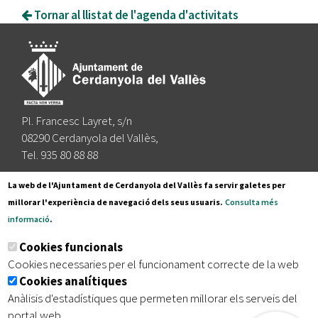
Tornar al llistat de l'agenda d'activitats
Pl. Francesc Layret, s/n
08290 Cerdanyola del Vallès,
Tel. 935 80 88 88
Segueix-nos a:
La web de l'Ajuntament de Cerdanyola del Vallès fa servir galetes per
millorar l'experiència de navegació dels seus usuaris.
Consulta més
informació
.
Subscriu-te al nostre butlletí
Cookies funcionals
Cookies necessaries per el funcionament correcte de la web
Cookies analítiques
|
|
|
Inici
Avís legal
Protecció de dades
Mapa del lloc
Anàlisis d'estadístiques que permeten millorar els serveis del
|
Accessibilitat
portal web