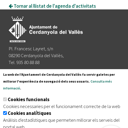
Tornar al llistat de l'agenda d'activitats
Pl. Francesc Layret, s/n
08290 Cerdanyola del Vallès,
Tel. 935 80 88 88
Segueix-nos a:
La web de l'Ajuntament de Cerdanyola del Vallès fa servir galetes per
millorar l'experiència de navegació dels seus usuaris.
Consulta més
informació
.
Subscriu-te al nostre butlletí
Cookies funcionals
Cookies necessaries per el funcionament correcte de la web
Cookies analítiques
|
|
|
Inici
Avís legal
Protecció de dades
Mapa del lloc
Anàlisis d'estadístiques que permeten millorar els serveis del
|
Accessibilitat
portal web