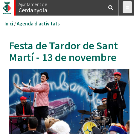
Vés
Ajuntament de
Cerdanyola
al
contingut
Esteu
Inici
/
Agenda d'activitats
aquí
Festa de Tardor de Sant
Martí - 13 de novembre