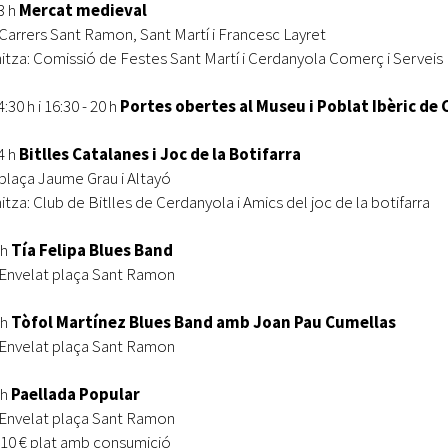
3 h
Mercat medieval
 Carrers Sant Ramon, Sant Martí i Francesc Layret
itza: Comissió de Festes Sant Martí i Cerdanyola Comerç i Serveis
4:30 h i 16:30 - 20 h
Portes obertes al Museu i Poblat Ibèric de 
4 h
Bitlles Catalanes i Joc de la Botifarra
 plaça Jaume Grau i Altayó
itza: Club de Bitlles de Cerdanyola i Amics del joc de la botifarra
 h
Tía Felipa Blues Band
 Envelat plaça Sant Ramon
 h
Tòfol Martínez Blues Band amb Joan Pau Cumellas
 Envelat plaça Sant Ramon
 h
Paellada Popular
 Envelat plaça Sant Ramon
 10 € plat amb consumició