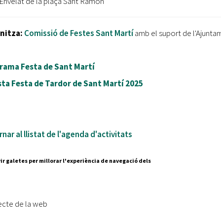
 Envelat de la plaça Sant Ramon
nitza:
Comissió de Festes Sant Martí
amb el suport de l'Ajunta
rama Festa de Sant Martí
sta Festa de Tardor de Sant Martí 2025
nar al llistat de l'agenda d'activitats
ir galetes per millorar l'experiència de navegació dels
Segueix-nos a:
cesc Layret, s/n
erdanyola del Vallès,
ecte de la web
 80 88 88