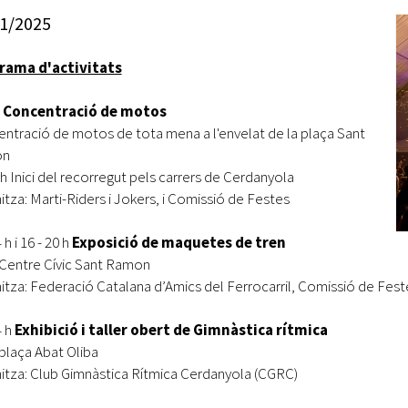
Oberta la convocatòria d'Ajuts per a l'autoocupació
1/2025
jove 2026
rama d'activitats
Cerdanyola opta a més de 5 milions d'euros del Pla de
Barris per transformar les Fontetes, Quatre Cantons i
l'entorn de l'avinguda Catalunya
h
Concentració de motos
ntració de motos de tota mena a l'envelat de la plaça Sant
El FIT presenta el cartell de la seva 16a edició i dona el
on
tret de sortida al festival
 h Inici del recorregut pels carrers de Cerdanyola
itza: Marti-Riders i Jokers, i Comissió de Festes
L’Ajuntament reparteix ulleres gratuïtes per veure
l'eclipsi solar
 h i 16 - 20 h
Exposició de maquetes de tren
 Centre Cívic Sant Ramon
itza: Federació Catalana d’Amics del Ferrocarril, Comissió de Fest
4 h
Exhibició i taller obert de Gimnàstica rítmica
 plaça Abat Oliba
itza: Club Gimnàstica Rítmica Cerdanyola (CGRC)