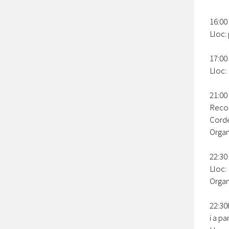
16:00
Lloc:
17:00
Lloc:
21:00
Recor
Corde
Organ
22:30
Lloc:
Organ
22:30
i a pa