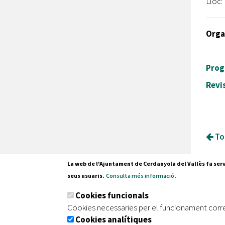
Lloc:
Orga
Prog
Revi
Tor
La web de l'Ajuntament de Cerdanyola del Vallès fa serv
seus usuaris.
Consulta més informació
.
Pl. Fran
Cookies funcionals
08290 C
Cookies necessaries per el funcionament corr
Tel. 935
Cookies analítiques