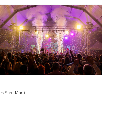
Ètica i Integritat
Entitats
Retiment de Comptes
Equipaments
Accés a Informació Pública
Mercats Municipals
Dades Obertes
Webs Municipals
Catàleg de Serveis i Tràmits
es Sant Martí