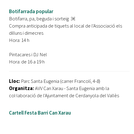
Botifarrada popular
Botifarra, pa, beguda i sorteig 3€
Compra anticipada de tiquets al local de l'Associació els
dilluns i dimecres
Hora: 14 h
Pintacares i DJ Nel
Hora: de 16 a 19 h
Lloc:
Parc Santa Eugenia (carrer Francolí, 4-8)
Organitza:
AVV Can Xarau - Santa Eugenia amb la
col·laboració de l'Ajuntament de Cerdanyola del Vallès
Cartell Festa Barri Can Xarau