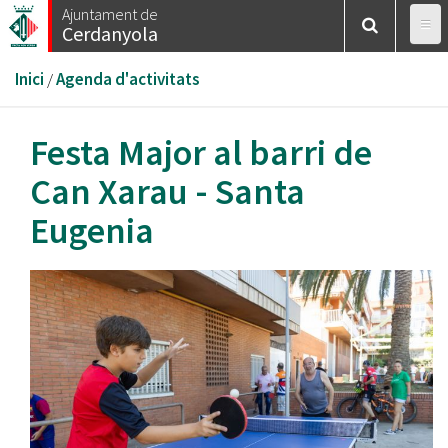
Vés
Ajuntament de
Cerdanyola
al
contingut
Esteu
Inici
/
Agenda d'activitats
aquí
Festa Major al barri de
Can Xarau - Santa
Eugenia