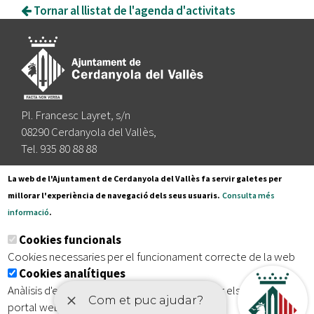
Tornar al llistat de l'agenda d'activitats
Pl. Francesc Layret, s/n
08290 Cerdanyola del Vallès,
Tel. 935 80 88 88
Segueix-nos a:
La web de l'Ajuntament de Cerdanyola del Vallès fa servir galetes per
millorar l'experiència de navegació dels seus usuaris.
Consulta més
informació
.
Subscriu-te al nostre butlletí
Cookies funcionals
Cookies necessaries per el funcionament correcte de la web
Cookies analítiques
|
|
|
Inici
Avís legal
Protecció de dades
Mapa del lloc
Anàlisis d'estadístiques que permeten millorar els serveis del
|
Accessibilitat
portal web