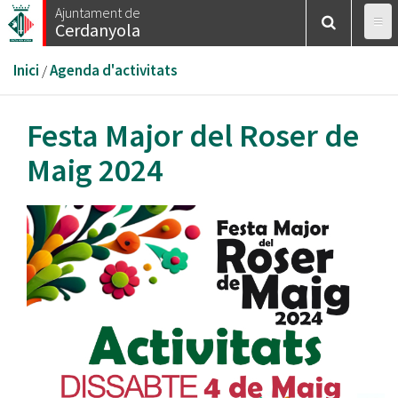
Vés
Ajuntament de
Cerdanyola
al
contingut
Esteu
Inici
/
Agenda d'activitats
aquí
Festa Major del Roser de
Maig 2024