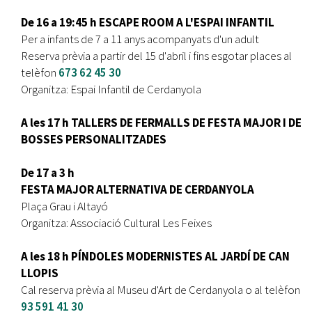
De 16 a 19:45 h ESCAPE ROOM A L'ESPAI INFANTIL
Per a infants de 7 a 11 anys acompanyats d'un adult
Reserva prèvia a partir del 15 d'abril i fins esgotar places al
telèfon
673 62 45 30
Organitza: Espai Infantil de Cerdanyola
A les 17 h TALLERS DE FERMALLS DE FESTA MAJOR I DE
BOSSES PERSONALITZADES
De 17 a 3 h
FESTA MAJOR ALTERNATIVA DE CERDANYOLA
Plaça Grau i Altayó
Organitza: Associació Cultural Les Feixes
A les 18 h PÍNDOLES MODERNISTES AL JARDÍ DE CAN
LLOPIS
Cal reserva prèvia al Museu d'Art de Cerdanyola o al telèfon
93 591 41 30