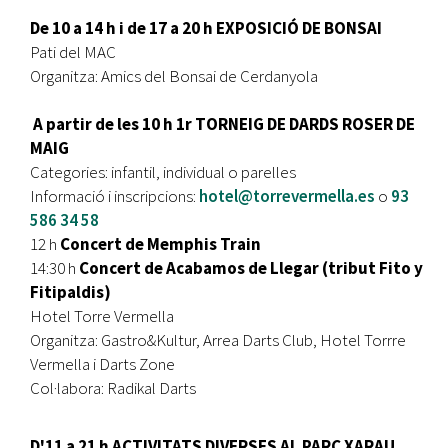
De 10 a 14 h i de 17 a 20 h EXPOSICIÓ DE BONSAI
Pati del MAC
Organitza: Amics del Bonsai de Cerdanyola
A partir de les 10 h 1r TORNEIG DE DARDS ROSER DE
MAIG
Categories: infantil, individual o parelles
Informació i inscripcions:
hotel@torrevermella.es
o
93
586 34 58
12 h
Concert de Memphis Train
14:30 h
Concert de Acabamos de Llegar (tribut Fito y
Fitipaldis)
Hotel Torre Vermella
Organitza: Gastro&Kultur, Arrea Darts Club, Hotel Torrre
Vermella i Darts Zone
Col·labora: Radikal Darts
D'11 a 21 h ACTIVITATS DIVERSES AL PARC XARAU